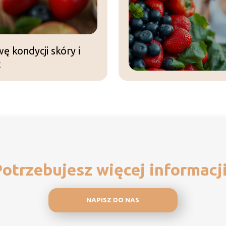
 kondycji skóry i
ć
otrzebujesz więcej informacj
NAPISZ DO NAS