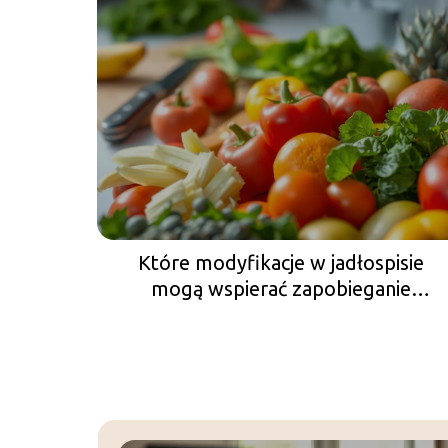
Które modyfikacje w jadłospisie
mogą wspierać zapobieganie
nadmiernej masie ciała i otyłości?