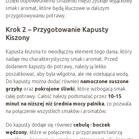
Dzięki odpowiedniemu smażeniu mięso zyskuje wyjątkowy
smak i aromat, które będą kluczowe w dalszym
przygotowywaniu potrawy.
Krok 2 – Przygotowanie Kapusty
Kiszony
Kapusta kiszona to nieodłączny element tego dania, który
nadaje mu charakterystyczny smak i aromat. Przed
dodaniem kapusty do potrawy, należy ją lekko
poszatkować, aby była wilgotna, ale nie ociekająca wodą.
Do kapusty można dodać również
namoczone suszone
grzyby
oraz
pokrojone śliwki
, które wzbogacą smak
całej potrawy. Całość należy podsmażać przez
10-15
minut na niższej niż średnia mocy palnika
, co pozwala
na połączenie wszystkich smaków i aromatów.
Do kapusty dodaje się również
cebulę
i
boczek
wędzony
, które w połączeniu z przyprawami tworzą