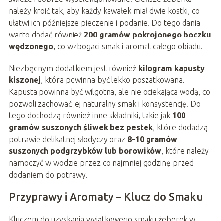
należy kroić tak, aby każdy kawałek miał dwie kostki, co
ułatwi ich późniejsze pieczenie i podanie. Do tego dania
warto dodać również
200 gramów pokrojonego boczku
wędzonego
, co wzbogaci smak i aromat całego obiadu.
Niezbędnym dodatkiem jest również
kilogram kapusty
kiszonej
, która powinna być lekko poszatkowana.
Kapusta powinna być wilgotna, ale nie ociekająca wodą, co
pozwoli zachować jej naturalny smak i konsystencję. Do
tego dochodzą również inne składniki, takie jak
100
gramów suszonych śliwek bez pestek
, które dodadzą
potrawie delikatnej słodyczy oraz
8-10 gramów
suszonych podgrzybków lub borowików
, które należy
namoczyć w wodzie przez co najmniej godzinę przed
dodaniem do potrawy.
Przyprawy i Aromaty – Klucz do Smaku
Kluczem do uzyskania wyjątkowego smaku żeberek w