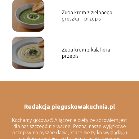
Zupa krem z zielonego
groszku – przepis
Zupa krem z kalafiora –
przepis
Redakcja pieguskowakuchnia.pl
Kochamy gotować! A łączenie diety ze zdrowiem jest
dla nas szczególnie ważne. Poznaj nasze wyjątkowe
przepisy na pyszne dania, które nie tylko wyglądają i
smakują obłędnie, ale także sprzyjają Twojemu