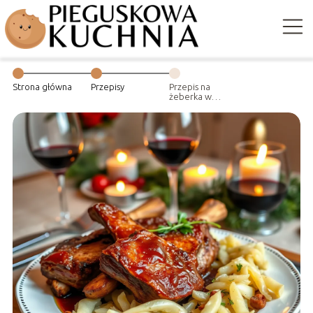
Strona główna
Przepisy
Przepis na
żeberka w
kapuście
kiszonej –
tradycyjny
przepis na
świąteczny
obiad