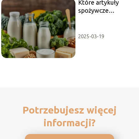
Które artykuły
spożywcze
wspierają zdrowie
kości i stawów?
2025-03-19
Potrzebujesz więcej
informacji?