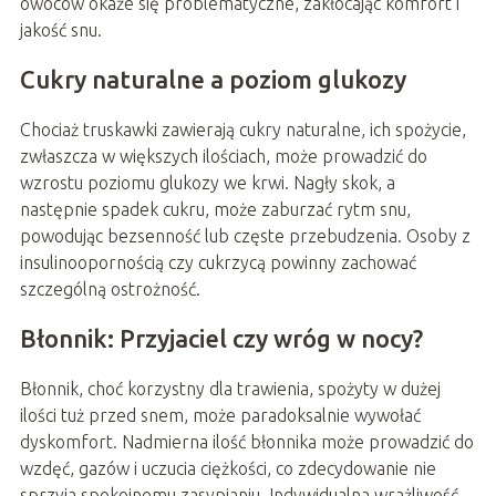
owoców okaże się problematyczne, zakłócając komfort i
jakość snu.
Cukry naturalne a poziom glukozy
Chociaż truskawki zawierają cukry naturalne, ich spożycie,
zwłaszcza w większych ilościach, może prowadzić do
wzrostu poziomu glukozy we krwi. Nagły skok, a
następnie spadek cukru, może zaburzać rytm snu,
powodując bezsenność lub częste przebudzenia. Osoby z
insulinoopornością czy cukrzycą powinny zachować
szczególną ostrożność.
Błonnik: Przyjaciel czy wróg w nocy?
Błonnik, choć korzystny dla trawienia, spożyty w dużej
ilości tuż przed snem, może paradoksalnie wywołać
dyskomfort. Nadmierna ilość błonnika może prowadzić do
wzdęć, gazów i uczucia ciężkości, co zdecydowanie nie
sprzyja spokojnemu zasypianiu. Indywidualna wrażliwość