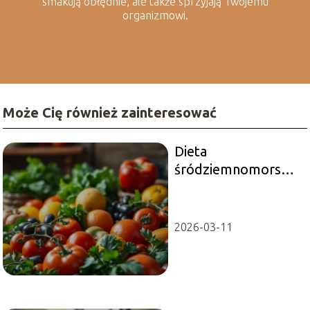
smakują obłędnie, ale także sprzyjają Twojemu
organizmowi.
Może Cię również zainteresować
Dieta
śródziemnomorska
– sekret
długowieczności i
zdrowia
2026-03-11