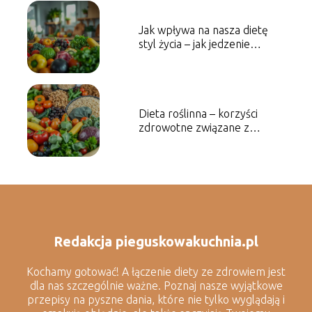
Jak wpływa na nasza dietę
styl życia – jak jedzenie
wspiera zdrowie w różnych
fazach życia?
Dieta roślinna – korzyści
zdrowotne związane z
wegetarianizmem i
weganizmem
Redakcja pieguskowakuchnia.pl
Kochamy gotować! A łączenie diety ze zdrowiem jest
dla nas szczególnie ważne. Poznaj nasze wyjątkowe
przepisy na pyszne dania, które nie tylko wyglądają i