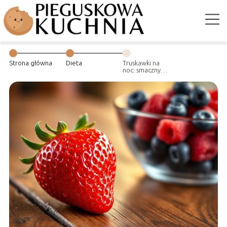
Strona główna
Dieta
Truskawki na
noc: smaczny
przysmak czy
dietetyczny
błąd przed
snem?