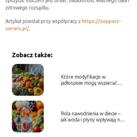
spożycia. Kluczem jest umiar, świadomość własnego ciała i
zdrowego rozsądku.
Artykuł powstał przy współpracy z
https://support-
serwis.pl/
.
Zobacz także:
Które modyfikacje w
jadłospisie mogą wspierać
zapobieganie nadmiernej
masie ciała i otyłości?
Rola nawodnienia w diecie –
jak woda i płyny wpływają na
ogólny stan zdrowia?