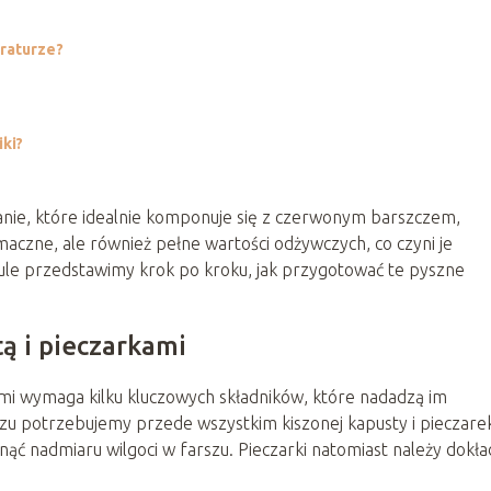
eraturze?
ki?
 danie, które idealnie komponuje się z czerwonym barszczem,
smaczne, ale również pełne wartości odżywczych, co czyni je
le przedstawimy krok po kroku, jak przygotować te pyszne
tą i pieczarkami
mi wymaga kilku kluczowych składników, które nadadzą im
zu potrzebujemy przede wszystkim kiszonej kapusty i pieczare
ć nadmiaru wilgoci w farszu. Pieczarki natomiast należy dokła