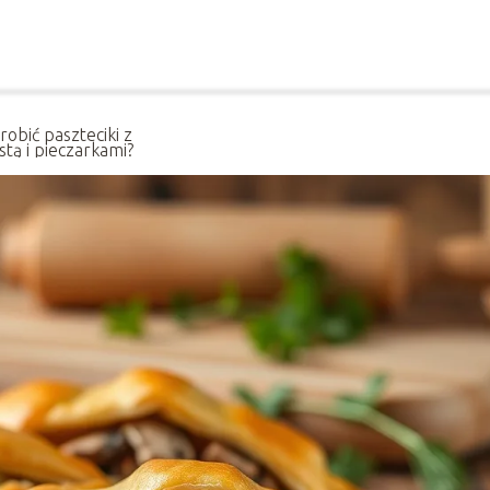
robić paszteciki z
stą i pieczarkami?