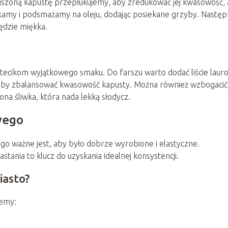
Kiszoną kapustę przepłukujemy, aby zredukować jej kwasowość, 
ekamy i podsmażamy na oleju, dodając posiekane grzyby. Następ
będzie miękka.
tecikom wyjątkowego smaku. Do farszu warto dodać liście laur
ru, aby zbalansować kwasowość kapusty. Można również wzbogacić
ona śliwka, która nada lekką słodycz.
wego
go ważne jest, aby było dobrze wyrobione i elastyczne.
ania to klucz do uzyskania idealnej konsystencji.
iasto?
jemy: