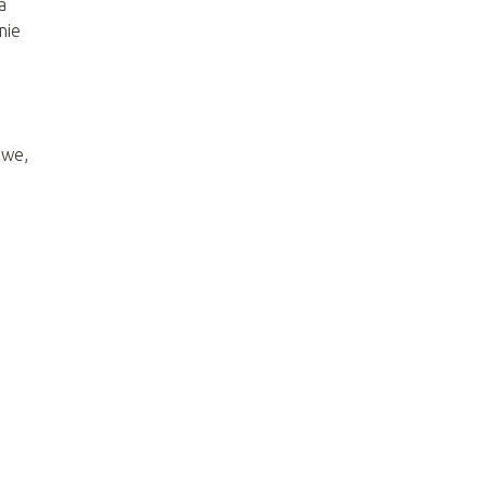
a
nie
owe,