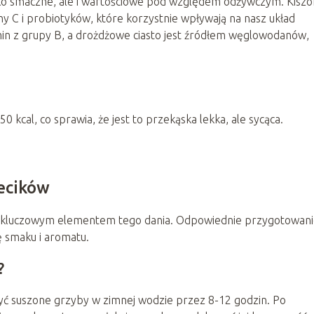
tylko smaczne, ale i wartościowe pod względem odżywczym. Kisz
y C i probiotyków, które korzystnie wpływają na nasz układ
amin z grupy B, a drożdżowe ciasto jest źródłem węglowodanów,
 kcal, co sprawia, że jest to przekąska lekka, ale sycąca.
ecików
est kluczowym elementem tego dania. Odpowiednie przygotowan
 smaku i aromatu.
?
ć suszone grzyby w zimnej wodzie przez 8-12 godzin. Po