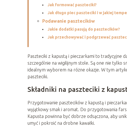
Jak formować paszteciki?
Jak długo piec paszteciki i w jakiej temp
Podawanie pasztecików
Jakie dodatki pasują do pasztecików?
Jak przechowywać i podgrzewać paszteci
Paszteciki z kapustą i pieczarkami to tradycyjne
szczególnie na wigilijnym stole. Są one nie tylko 
idealnym wyborem na różne okazje. W tym artyku
paszteciki.
Składniki na paszteciki z kapus
Przygotowanie pasztecików z kapustą i pieczarka
wyjątkowy smak i aromat. Do przygotowania fars
Kapusta powinna być dobrze odsączona, aby unikną
umyć i pokroić na drobne kawałki.