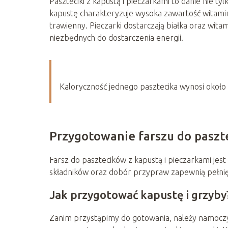
Paszteciki z kapustą i pieczarkami to danie nie 
kapustę charakteryzuje wysoka zawartość witamin
trawienny. Pieczarki dostarczają białka oraz wit
niezbędnych do dostarczenia energii.
Kaloryczność jednego pasztecika wynosi około 50
Przygotowanie farszu do paszt
Farsz do pasztecików z kapustą i pieczarkami j
składników oraz dobór przypraw zapewnią pełnię
Jak przygotować kapustę i grzyby
Zanim przystąpimy do gotowania, należy namoczy