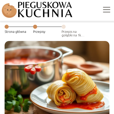
Strona główna
Przepisy
Przepis na
gołąbki na 1kg
mięsa:
tradycyjny smak
w Twojej kuchni