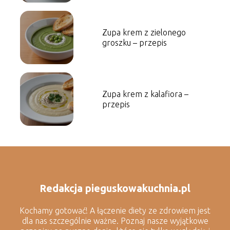
Zupa krem z zielonego
groszku – przepis
Zupa krem z kalafiora –
przepis
Redakcja pieguskowakuchnia.pl
Kochamy gotować! A łączenie diety ze zdrowiem jest
dla nas szczególnie ważne. Poznaj nasze wyjątkowe