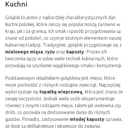
Kuchni
Gołąbki to jedno z najbardziej charakterystycznych dań
kuchni polskiej, które cieszy się popularnością zarówno w
kraju, jak i za granicą. Ich smak i sposób przygotowania są
znane od pokoleń, co czyni je istotnym elementem naszej
kulinarnej tradycji. Tradycyjnie, gołąbki przygotowuje się z
mielonego mięsa
,
ryżu
oraz
kapusty
. Proces ich
tworzenia łączy w sobie wiele technik kulinarnych, które
pozwalają na uzyskanie wyjątkowego smaku i konsystencji.
Podstawowym składnikiem gołąbków jest mięso, które
może pochodzić z różnych rodzajów zwierząt. Najczęściej
wykorzystuje się
łopatkę wieprzową
, która jest znana ze
swojej soczystości. Jednak wiele osób eksperymentuje
również z innymi rodzajami mięsa, takimi jak wołowina czy
drób, co pozwala na dostosowanie dania do różnych
gustów. Ponadto, zastosowanie
młodej kapusty
sprawia,
że liście są delikatniejsze i łatwiejsze do zwijania.