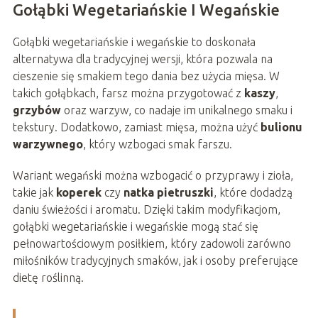
Gołąbki Wegetariańskie I Wegańskie
Gołąbki wegetariańskie i wegańskie to doskonała
alternatywa dla tradycyjnej wersji, która pozwala na
cieszenie się smakiem tego dania bez użycia mięsa. W
takich gołąbkach, farsz można przygotować z
kaszy
,
grzybów
oraz warzyw, co nadaje im unikalnego smaku i
tekstury. Dodatkowo, zamiast mięsa, można użyć
bulionu
warzywnego
, który wzbogaci smak farszu.
Wariant wegański można wzbogacić o przyprawy i zioła,
takie jak
koperek
czy
natka pietruszki
, które dodadzą
daniu świeżości i aromatu. Dzięki takim modyfikacjom,
gołąbki wegetariańskie i wegańskie mogą stać się
pełnowartościowym posiłkiem, który zadowoli zarówno
miłośników tradycyjnych smaków, jak i osoby preferujące
dietę roślinną.