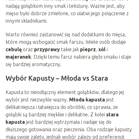
nadają gołąbkom inny smak i teksturę. Ważne jest, aby
mięso było dobrze zmielone, co ułatwi jego połączenie z
innymi składnikami.
Warto również zastanowić się nad dodatkami do mięsa,
które mogą wzbogacić smak farszu. Wiele osób dodaje
cebulę
oraz
przyprawy
takie jak
pieprz
,
sól
i
majeranek
. Dzięki temu farsz nabiera głębi smaku i staje
się bardziej aromatyczny.
Wybór Kapusty – Młoda vs Stara
Kapusta to nieodłączny element gołąbków, dlatego jej
wybór jest niezwykle ważny.
Młoda kapusta
jest
delikatniejsza i łatwiejsza do obróbki, co sprawia, że
gołąbki są bardziej miękkie i delikatne. Z kolei
stara
kapusta
jest bardziej wytrzymała i nadaje się do
dłuższego gotowania oraz pieczenia. Oba rodzaje kapusty
mają swoje zalety, jednak wybór zależy od preferencji