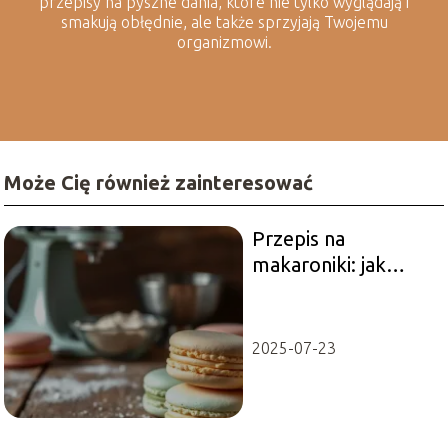
przepisy na pyszne dania, które nie tylko wyglądają i
smakują obłędnie, ale także sprzyjają Twojemu
organizmowi.
Może Cię również zainteresować
Przepis na
makaroniki: jak
zrobić idealne
ciasteczka w domu?
2025-07-23